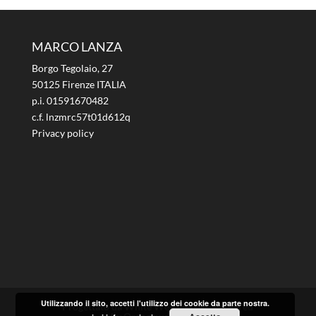
MARCO LANZA
Borgo Tegolaio, 27
50125 Firenze ITALIA
p.i. 01591670482
c.f. lnzmrc57t01d612q
Privacy policy
Utilizzando il sito, accetti l'utilizzo dei cookie da parte nostra.
Progettato da White Web Design | Powered