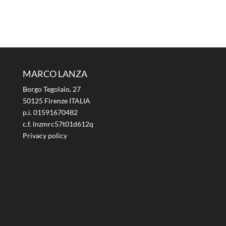
MARCO LANZA
Borgo Tegolaio, 27
50125 Firenze ITALIA
p.i. 01591670482
c.f. lnzmrc57t01d612q
Privacy policy