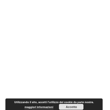
Utilizzando il sito, accetti l'utilizzo dei cookie da parte nostra.
Accetto
maggiori informazioni